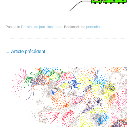
Posted in
Dessins du jour
,
Illustration
. Bookmark the
permalink
.
Post
←
Article précédent
navigation