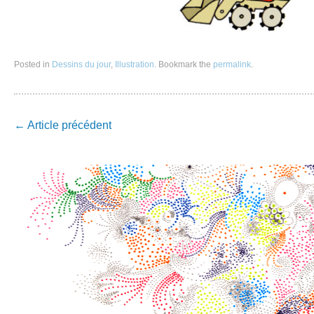
Posted in
Dessins du jour
,
Illustration
. Bookmark the
permalink
.
Post
←
Article précédent
navigation